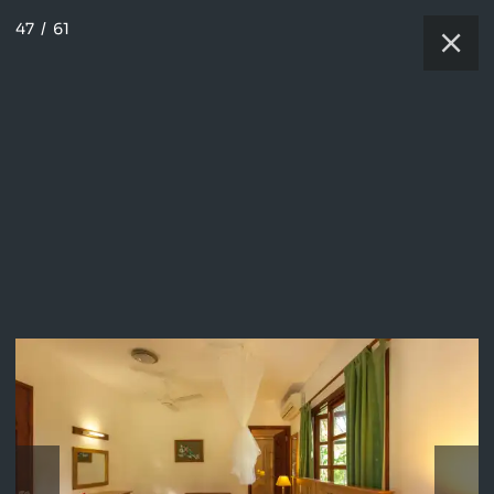
47
/
61