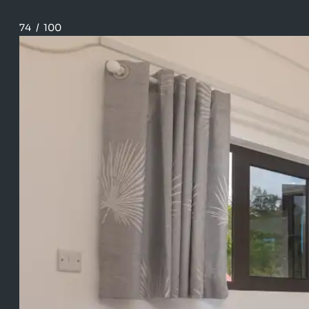
74
/
100