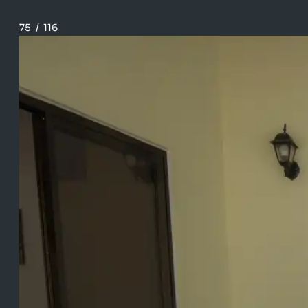
75
/
116