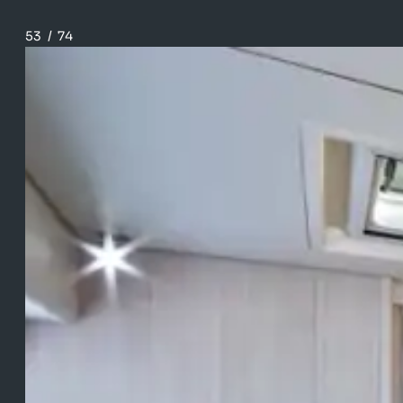
53
/
74