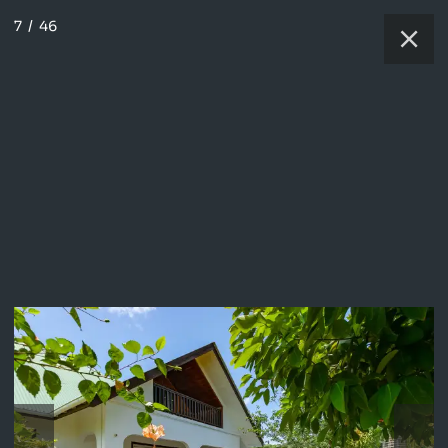
7
/
46