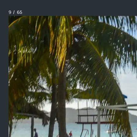
9
/
65