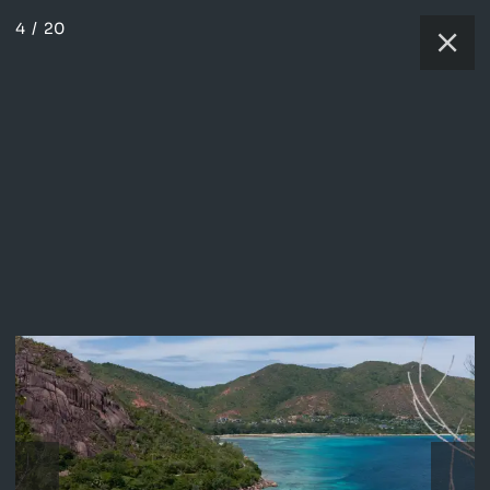
4
/
20