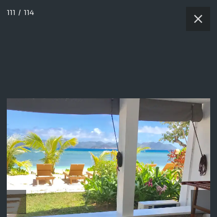
111
/
114