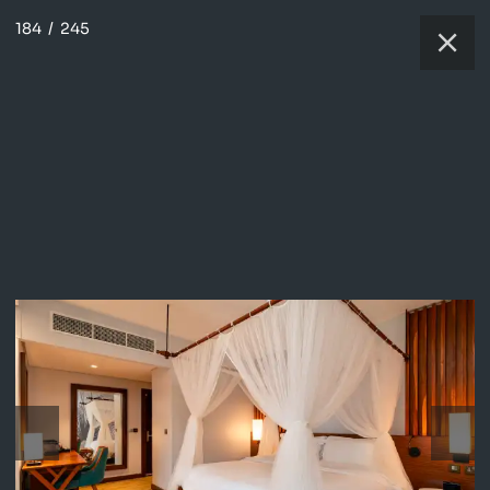
184
/
245