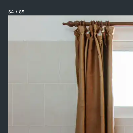
54
/
85