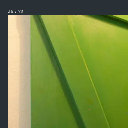
36
/
72