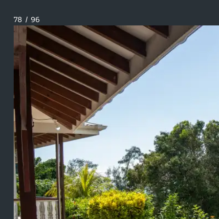
78
/
96