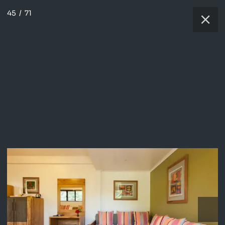
45
/
71