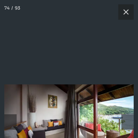
74
/
93