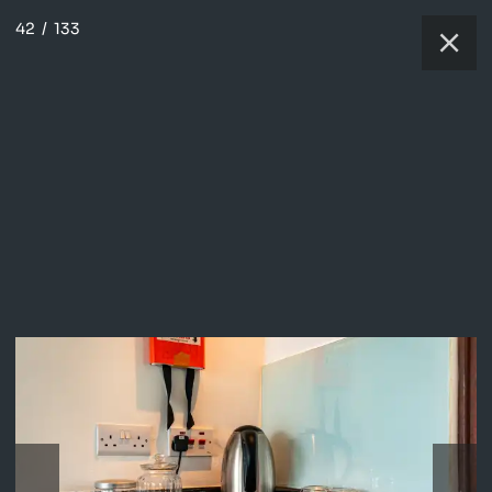
42
/
133