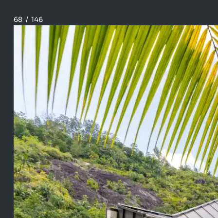
68
/
146