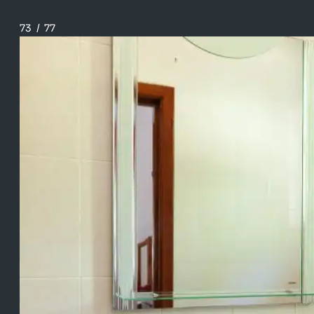
73
/
77