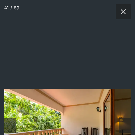
41
/
89