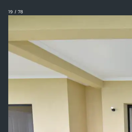
19
/
78