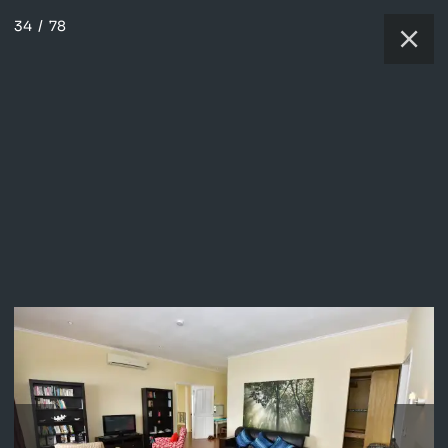
34
/
78