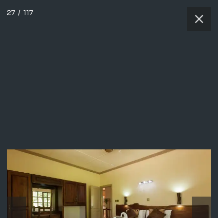
27
/
117