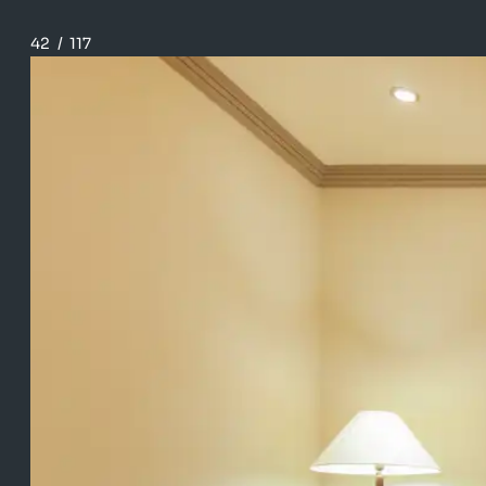
42
/
117