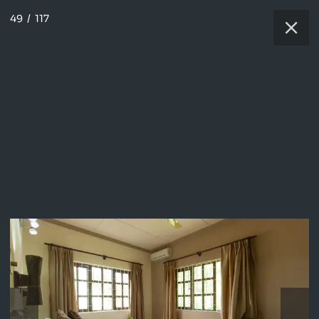
49
/
117