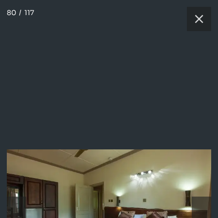
80
/
117