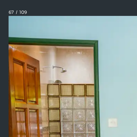
67
/
109