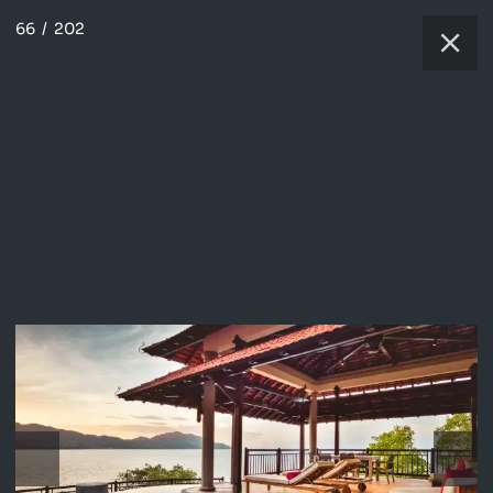
66
/
202