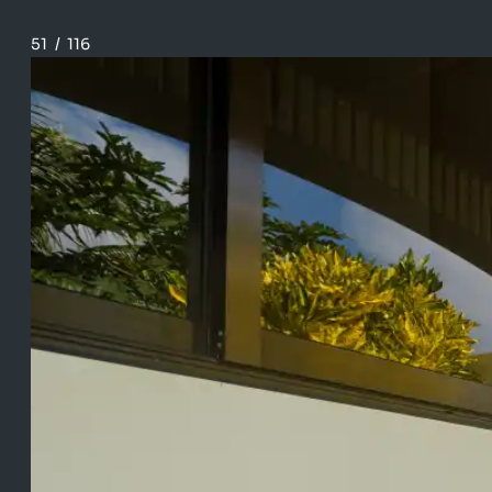
51
/
116