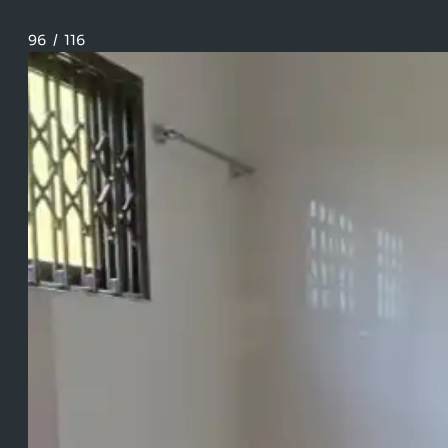
96
/
116