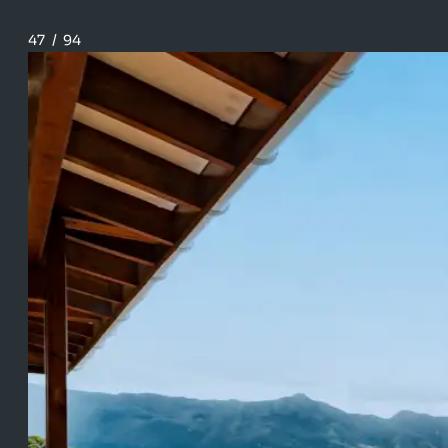
47
/
94