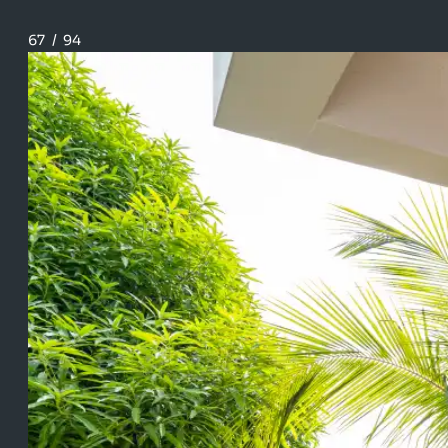
67
/
94