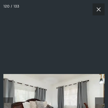
120
/
133