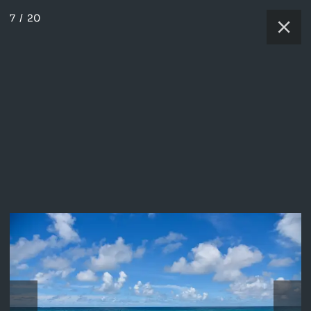
7
/
20