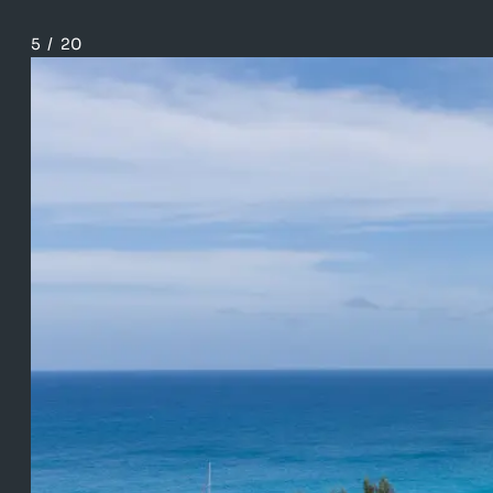
5
/
20