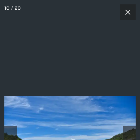
10
/
20