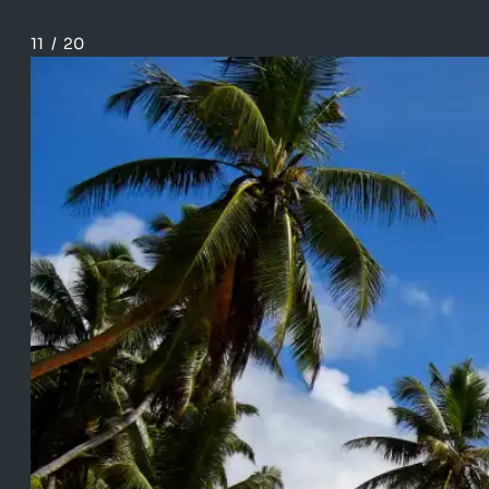
11
/
20