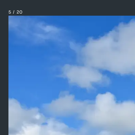
5
/
20