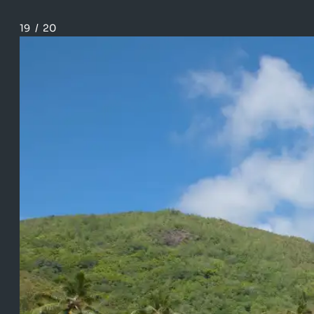
19
/
20