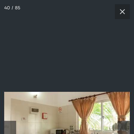
40
/
85