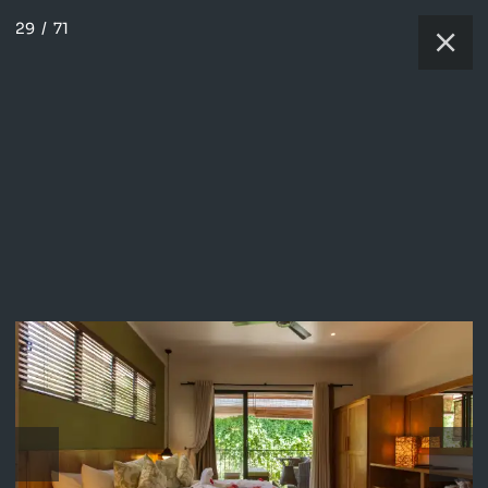
29
/
71