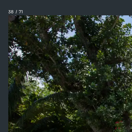
38
/
71