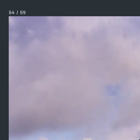
54
/
59