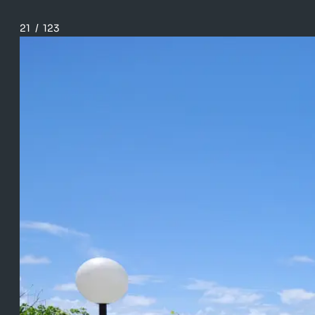
21
/
123