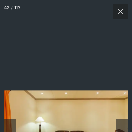
42
/
117