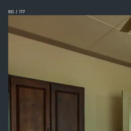
80
/
117