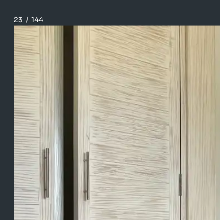
23
/
144