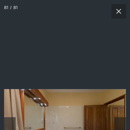
81
/
81