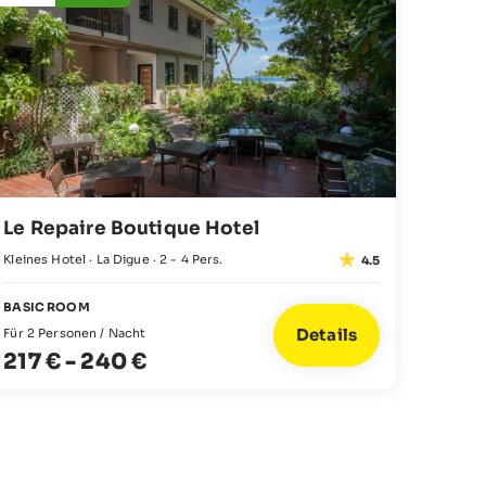
exklusiven Unterkünften müssen Sie sich um nichts
Resort ·
kümmern!
JUNIOR
Für 2 P
408
Le Repaire Boutique Hotel
Kleines Hotel · La Digue · 2 - 4 Pers.
4.5
BASIC ROOM
Details
Für 2 Personen / Nacht
217 €
-
240 €