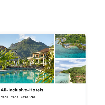
All-Inclusive-Hotels
Erle
Mahé - Mahé - Saint Anne
Praslin