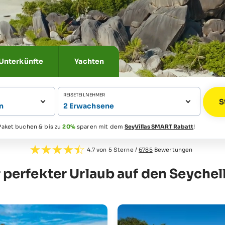
Unterkünfte
Yachten
REISETEILNEHMER
n
2 Erwachsene
aket buchen & bis zu
20%
sparen mit dem
SeyVillas SMART Rabatt
!
4.7 von 5 Sterne /
6785
Bewertungen
r perfekter Urlaub auf den Seychel