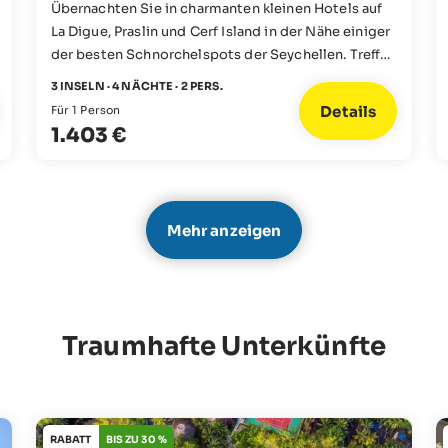
Übernachten Sie in charmanten kleinen Hotels auf
La Digue, Praslin und Cerf Island in der Nähe einiger
der besten Schnorchelspots der Seychellen. Treffen
Sie auf Karettschildkröten und schwimmen Sie mit
3 INSELN · 4 NÄCHTE · 2 PERS.
Fischschwärmen. Diese Kombi wird es Ihnen
Details
Für 1 Person
ermöglichen, sie zu finden!
1.403 €
Mehr anzeigen
Traumhafte Unterkünfte
RABATT
BIS ZU 30 %