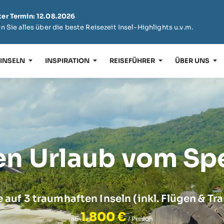
er Termin: 12.08.2026
n Sie alles über die beste Reisezeit Insel-Highlights u.v.m.
 INSELN
INSPIRATION
REISEFÜHRER
ÜBER UNS
en Urlaub vom Spe
e auf 3 traumhaften Inseln
(inkl. Flügen & Tr
1.800 €
ab
/ Person