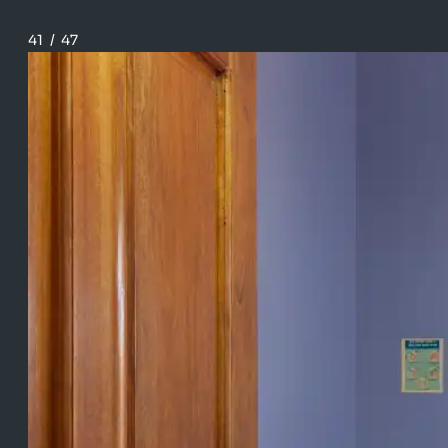
41
/
47