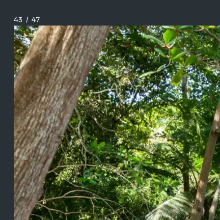
43
/
47