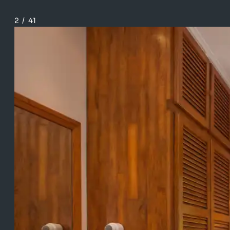
2
/
41